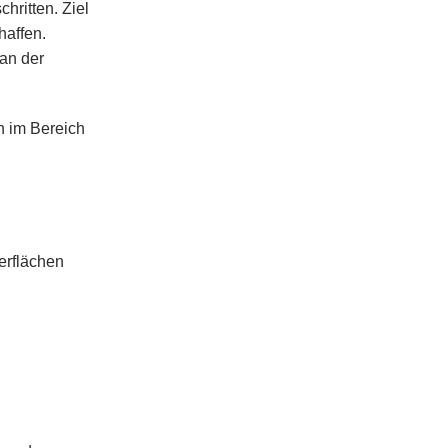
hritten. Ziel
haffen.
an der
h im Bereich
erflächen