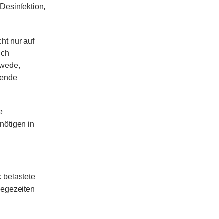
Desinfektion,
ht nur auf
ich
kwede,
zende
e
nötigen in
 belastete
iegezeiten