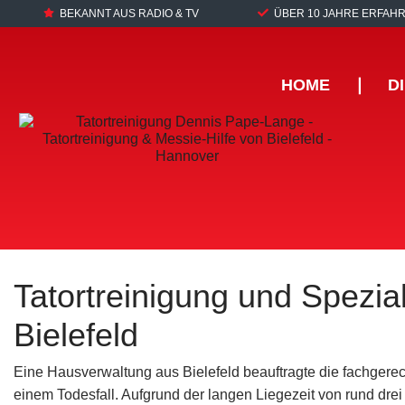
BEKANNT AUS RADIO & TV
ÜBER 10 JAHRE ERFAH
HOME
❘
D
Tatortreinigung und Spezial
Bielefeld
Eine Hausverwaltung aus Bielefeld beauftragte die fachgere
einem Todesfall. Aufgrund der langen Liegezeit von rund 