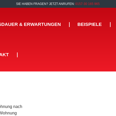
SIE HABEN FRAGEN? JETZT ANRUFEN:
0157-30 165 965
SDAUER & ERWARTUNGEN
❘
BEISPIELE
❘
AKT
❘
Wohnung nach
e Wohnung