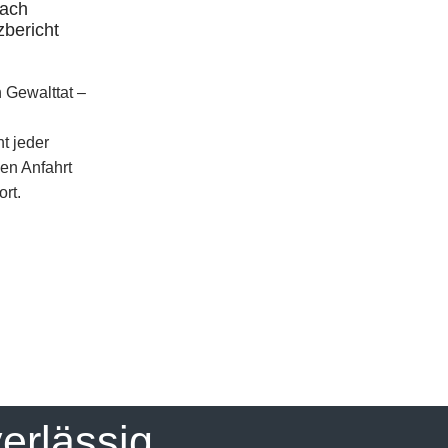
nach
Was kostet eine Tatortreinigung in
zbericht
Paderborn?
2. Juli 2026
h Gewalttat –
Was kostet eine Tatortreinigung in
Paderborn? Die wichtigsten Preisfaktoren
t jeder
verständlich erklärt Diese Frage hören wir
gen Anfahrt
beinahe bei jedem ersten Telefonat: „Was
rt.
kostet eine Tatortreinigung?“
Eineweiterlesen
Mehr Lesen
verlässig