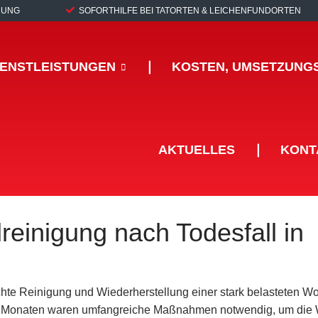
RUNG
SOFORTHILFE BEI TATORTEN & LEICHENFUNDORTEN
IENSTLEISTUNGEN
❘
KOSTEN, UMSETZUNG
AKTUELLES
❘
KONT
reinigung nach Todesfall in
chte Reinigung und Wiederherstellung einer stark belasteten 
drei Monaten waren umfangreiche Maßnahmen notwendig, um di