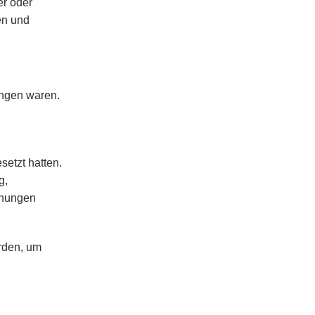
er oder
en und
ungen waren.
setzt hatten.
g,
hnungen
rden, um