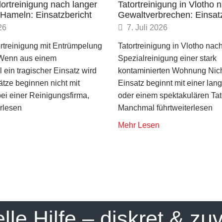
ortreinigung nach langer
Tatortreinigung in Vlotho 
n Hameln: Einsatzbericht
Gewaltverbrechen: Einsat
26
7. Juli 2026
rtreinigung mit Entrümpelung
Tatortreinigung in Vlotho nac
 Wenn aus einem
Spezialreinigung einer stark
l ein tragischer Einsatz wird
kontaminierten Wohnung Nich
tze beginnen nicht mit
Einsatz beginnt mit einer lan
ei einer Reinigungsfirma,
oder einem spektakulären Tato
rlesen
Manchmal führtweiterlesen
Mehr Lesen
elle Hilfe – diskret & zu