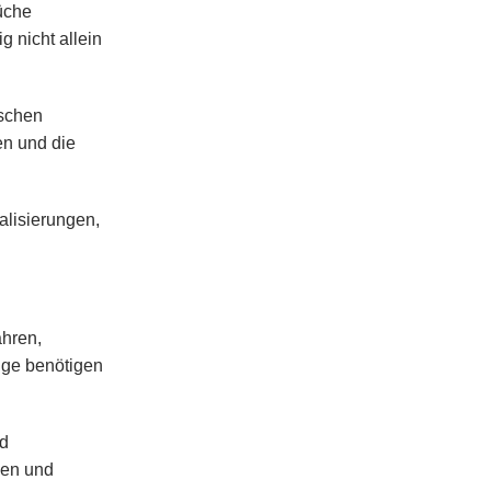
üche
 nicht allein
ischen
en und die
alisierungen,
ahren,
ige benötigen
ld
gen und