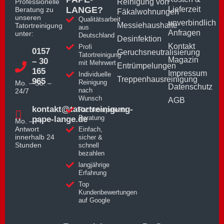
Professionelle
Reinigung von
LANGE?
Lieferzeit
Beratung zu
Fäkalwohnungen
unseren
Qualitätsarbeit
unverbindlich
Messiehaushalte
Tatortreinigung
aus
Anfragen
unter:
Deutschland
Desinfektion
Kontakt
Profi
0157
Geruchsneutralisierung
Tatortreinigung
Magazin
– 30
mit Mehrwert
Entrümpelungen
165
Impressum
Individuelle
Treppenhausreinigung
965
Reinigung
Mo. – So. –
Datenschutz
nach
24/7
Wunsch
AGB
kontakt@tatortreinigung-
Fachkompetente
Beratung
pape-lange.de
Mo. – Fr.
Antwort
Einfach,
innerhalb 24
sicher &
Stunden
schnell
bezahlen
langjährige
Erfahrung
Top
Kundenbewertungen
auf Google