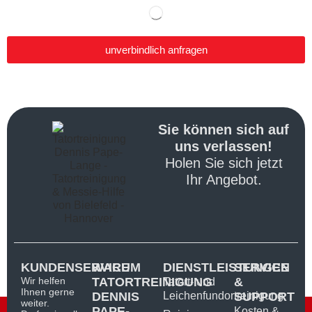
unverbindlich anfragen
Sie können sich auf
uns verlassen!
Holen Sie sich jetzt
Ihr Angebot.
KUNDENSERVICE
WARUM
DIENSTLEISTUNGEN
SERVICE
Wir helfen
TATORTREINIGUNG
&
Tatort- und
Ihnen gerne
DENNIS
Leichenfundortreinigung
SUPPORT
weiter.
PAPE-
Kosten &