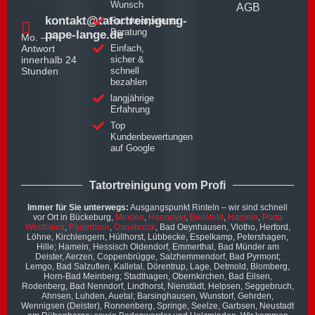
Wunsch
AGB
kontakt@tatortreinigung-
Fachkompetente
Beratung
pape-lange.de
Mo. – Fr.
Antwort
Einfach,
innerhalb 24
sicher &
Stunden
schnell
bezahlen
langjährige
Erfahrung
Top
Kundenbewertungen
auf Google
Tatortreinigung vom Profi
Immer für Sie unterwegs:
Ausgangspunkt Rinteln – wir sind schnell
vor Ort in Bückeburg,
Minden
,
Hannover
,
Bielefeld
,
Hameln
,
Porta
Westfalica
,
Paderborn
,
Osnabrück
, Bad Oeynhausen, Vlotho, Herford,
Löhne, Kirchlengern, Hüllhorst, Lübbecke, Espelkamp, Petershagen,
Hille; Hameln, Hessisch Oldendorf, Emmerthal, Bad Münder am
Deister, Aerzen, Coppenbrügge, Salzhemmendorf, Bad Pyrmont;
Lemgo, Bad Salzuflen, Kalletal, Dörentrup, Lage, Detmold, Blomberg,
Horn-Bad Meinberg; Stadthagen, Obernkirchen, Bad Eilsen,
Rodenberg, Bad Nenndorf, Lindhorst, Nienstädt, Helpsen, Seggebruch,
Ahnsen, Luhden, Auetal; Barsinghausen, Wunstorf, Gehrden,
Wennigsen (Deister), Ronnenberg, Springe, Seelze, Garbsen, Neustadt