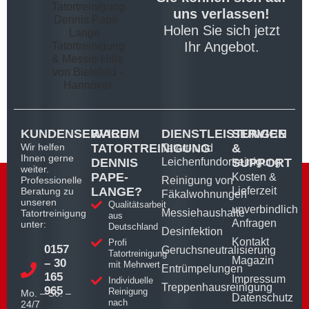
uns verlassen!
Holen Sie sich jetzt
Ihr Angebot.
KUNDENSERVICE
WARUM
DIENSTLEISTUNGEN
SERVICE
Wir helfen
TATORTREINIGUNG
&
Tatort- und
Ihnen gerne
DENNIS
Leichenfundortreinigung
SUPPORT
weiter.
PAPE-
Kosten &
Professionelle
Reinigung von
LANGE?
Lieferzeit
Beratung zu
Fäkalwohnungen
unseren
Qualitätsarbeit
unverbindlich
Messiehaushalte
Tatortreinigung
aus
Anfragen
unter:
Deutschland
Desinfektion
Kontakt
Profi
0157
Geruchsneutralisierung
Tatortreinigung
Magazin
– 30
mit Mehrwert
Entrümpelungen
165
Impressum
Individuelle
Treppenhausreinigung
965
Reinigung
Mo. – So. –
Datenschutz
nach
24/7