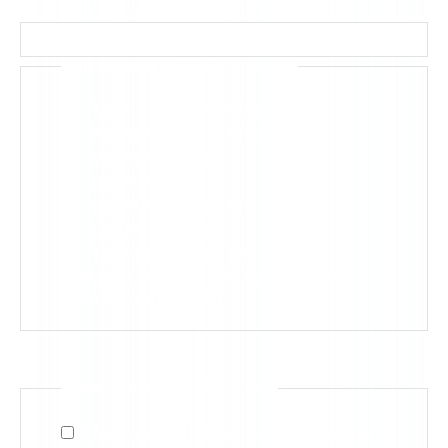
Telefon / Mobilnummer
(erforderlich)
INTERESSE(N) AN
(ERFORDERLICH)
Tatort- & Leichenfundortreinigung
Reinigung Fäkalwohnungen
Messiehaushalte
Desinfektion
Geruchsneutralisierung
Entrümpelungen
Treppenhausreinigung
Markieren Sie gerne eine oder mehrere
Auswahlmöglichkeiten
EINWILLIGUNG
(ERFORDERLICH)
Ich stimme der Datenschutzerklärung zu.