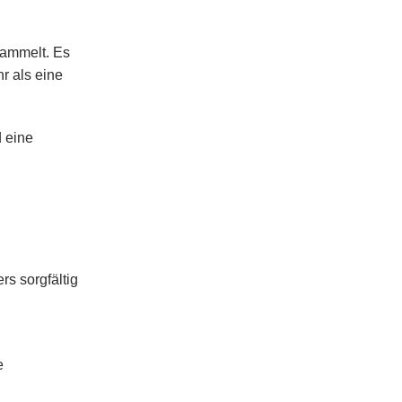
sammelt. Es
r als eine
d eine
s sorgfältig
e