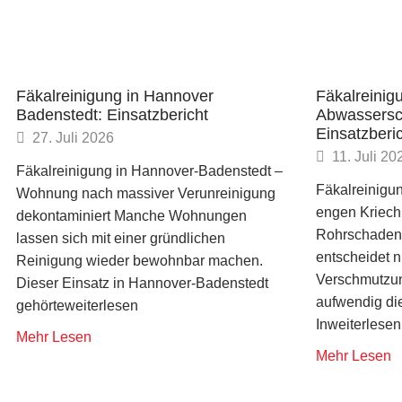
Fäkalreinigung in Hannover
Fäkalreinig
Badenstedt: Einsatzbericht
Abwassersc
Einsatzberi
27. Juli 2026
11. Juli 20
Fäkalreinigung in Hannover-Badenstedt –
Fäkalreinigun
Wohnung nach massiver Verunreinigung
engen Kriech
dekontaminiert Manche Wohnungen
Rohrschaden
lassen sich mit einer gründlichen
entscheidet ni
Reinigung wieder bewohnbar machen.
Verschmutzun
Dieser Einsatz in Hannover-Badenstedt
aufwendig di
gehörteweiterlesen
Inweiterlesen
Mehr Lesen
Mehr Lesen