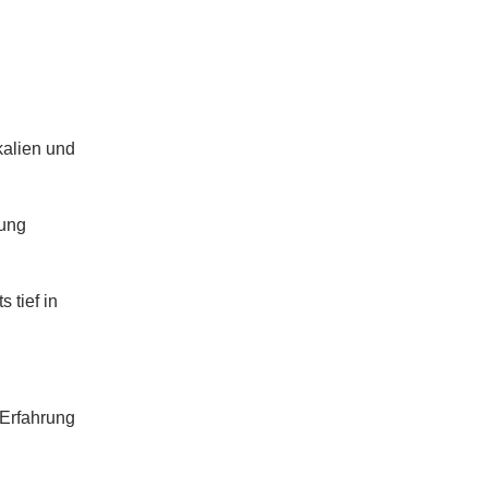
kalien und
gung
 tief in
 Erfahrung