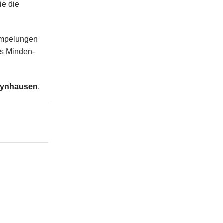
ie die
rümpelungen
is Minden-
Oeynhausen
.