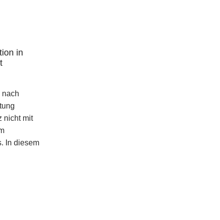
ion in
t
n nach
itung
 nicht mit
em
. In diesem