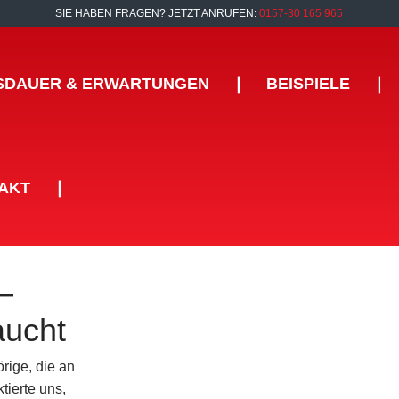
SIE HABEN FRAGEN? JETZT ANRUFEN:
0157-30 165 965
SDAUER & ERWARTUNGEN
❘
BEISPIELE
❘
AKT
❘
–
aucht
rige, die an
ierte uns,