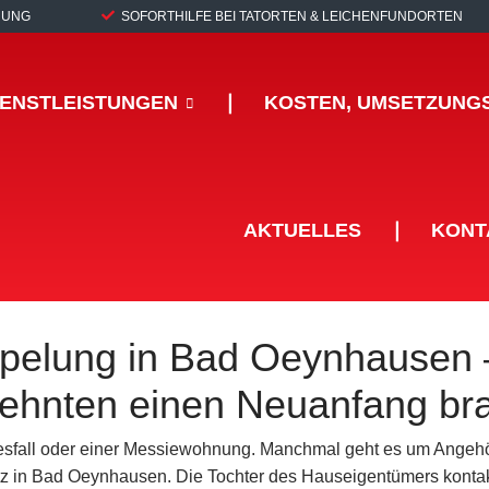
RUNG
SOFORTHILFE BEI TATORTEN & LEICHENFUNDORTEN
IENSTLEISTUNGEN
❘
KOSTEN, UMSETZUNG
AKTUELLES
❘
KONT
mpelung in Bad Oeynhausen 
ehnten einen Neuanfang br
desfall oder einer Messiewohnung. Manchmal geht es um Angehö
tz in Bad Oeynhausen. Die Tochter des Hauseigentümers kontakt