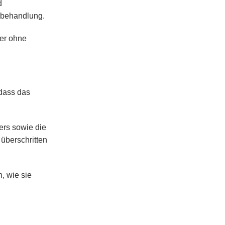
d
nbehandlung.
der ohne
dass das
ers sowie die
überschritten
, wie sie