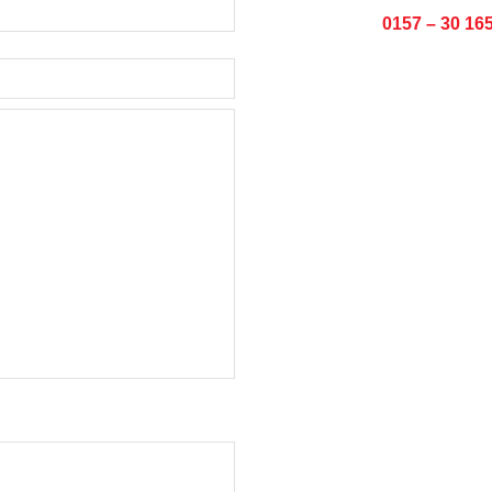
Jetzt anrufen:
0157 – 30 16
chkeiten