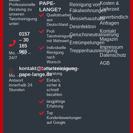
PAPE-
Kosten &
Professionelle
Reinigung von
LANGE?
Lieferzeit
Beratung zu
Fäkalwohnungen
unseren
Qualitätsarbeit
unverbindlich
Messiehaushalte
Tatortreinigung
aus
Anfragen
unter:
Deutschland
Desinfektion
Kontakt
Profi
0157
Geruchsneutralisierung
Tatortreinigung
Magazin
– 30
mit Mehrwert
Entrümpelungen
165
Impressum
Individuelle
Treppenhausreinigung
965
Reinigung
Mo. – So. –
Datenschutz
nach
24/7
Wunsch
AGB
kontakt@tatortreinigung-
Fachkompetente
Beratung
pape-lange.de
Mo. – Fr.
Antwort
Einfach,
innerhalb 24
sicher &
Stunden
schnell
bezahlen
langjährige
Erfahrung
Top
Kundenbewertungen
auf Google