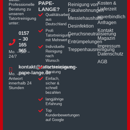
PAPE-
Kosten &
Professionelle
Reinigung von
LANGE?
Lieferzeit
Beratung zu
Fäkalwohnungen
unseren
Qualitätsarbeit
unverbindlich
Messiehaushalte
Tatortreinigung
aus
Anfragen
unter:
Deutschland
Desinfektion
Kontakt
Profi
0157
Geruchsneutralisierung
Tatortreinigung
Magazin
– 30
mit Mehrwert
Entrümpelungen
165
Impressum
Individuelle
Treppenhausreinigung
965
Reinigung
Mo. – So. –
Datenschutz
nach
24/7
Wunsch
AGB
kontakt@tatortreinigung-
Fachkompetente
Beratung
pape-lange.de
Mo. – Fr.
Antwort
Einfach,
innerhalb 24
sicher &
Stunden
schnell
bezahlen
langjährige
Erfahrung
Top
Kundenbewertungen
auf Google