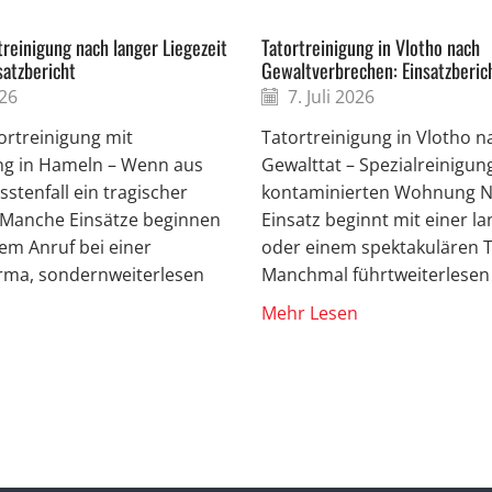
reinigung nach langer Liegezeit
Tatortreinigung in Vlotho nach
satzbericht
Gewaltverbrechen: Einsatzberic
026
7. Juli 2026
ortreinigung mit
Tatortreinigung in Vlotho n
g in Hameln – Wenn aus
Gewalttat – Spezialreinigung
stenfall ein tragischer
kontaminierten Wohnung Ni
d Manche Einsätze beginnen
Einsatz beginnt mit einer l
nem Anruf bei einer
oder einem spektakulären T
irma, sondernweiterlesen
Manchmal führtweiterlesen
Mehr Lesen