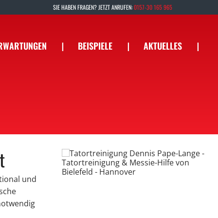
SIE HABEN FRAGEN? JETZT ANRUFEN:
0157-30 165 965
ERWARTUNGEN
❘
BEISPIELE
❘
AKTUELLES
❘
t
tional und
ische
 notwendig