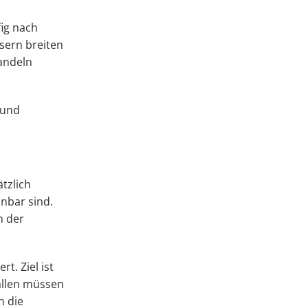
ig nach
sern breiten
andeln
 und
tzlich
nbar sind.
n der
. Ziel ist
Fällen müssen
n die