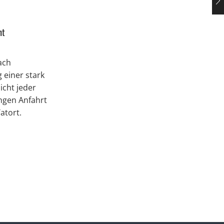
Was kostet eine Tatortreinigung in
ht
Paderborn?
2. Juli 2026
ach
Was kostet eine Tatortreinigung in
 einer stark
Paderborn? Die wichtigsten
cht jeder
Preisfaktoren verständlich erklärt Diese
angen Anfahrt
Frage hören wir beinahe bei jedem
atort.
ersten Telefonat: „Was kostet eine
Tatortreinigung?“ Eineweiterlesen
Mehr Lesen