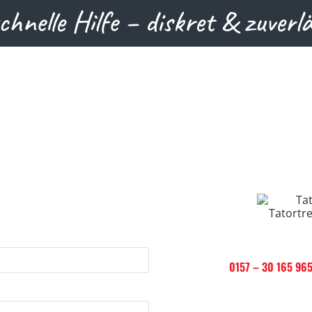
schnelle Hilfe – diskret & zuverl
Rufen Sie uns gerne an:
Jetzt anrufen:
0157 – 30 165 96
Wir beantworten Ihre eMails
Stunden.