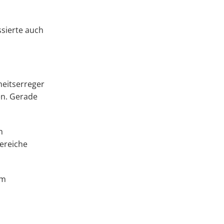
ssierte auch
heitserreger
en. Gerade
h
ereiche
um