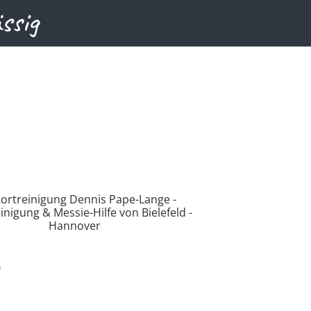
ässig
5
 von Montag – Samstag – in der Regel binnen 24