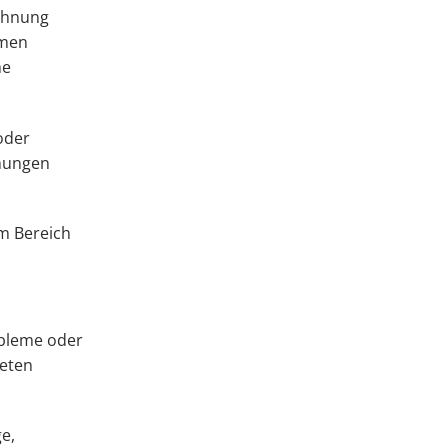
Wohnung
umen
he
oder
hnungen
m Bereich
obleme oder
teten
e,