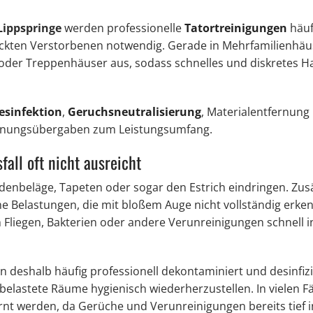
Lippspringe
werden professionelle
Tatortreinigungen
häuf
eckten Verstorbenen notwendig. Gerade in Mehrfamilienhäu
oder Treppenhäuser aus, sodass schnelles und diskretes H
esinfektion
,
Geruchsneutralisierung
, Materialentfernung
hnungsübergaben zum Leistungsumfang.
ll oft nicht ausreicht
odenbeläge, Tapeten oder sogar den Estrich eindringen. Zusä
 Belastungen, die mit bloßem Auge nicht vollständig erken
Fliegen, Bakterien oder andere Verunreinigungen schnell i
halb häufig professionell dekontaminiert und desinfiziert
 belastete Räume hygienisch wiederherzustellen. In vielen 
nt werden, da Gerüche und Verunreinigungen bereits tief i