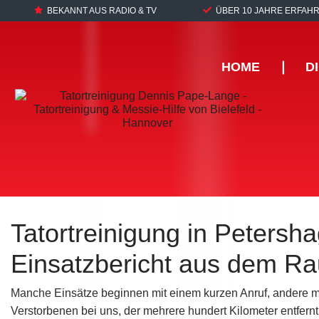
BEKANNT AUS RADIO & TV
ÜBER 10 JAHRE ERFAH
HOME
❘
D
Tatortreinigung in Petersh
Einsatzbericht aus dem R
Manche Einsätze beginnen mit einem kurzen Anruf, andere mi
Verstorbenen bei uns, der mehrere hundert Kilometer entfern