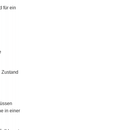
 für ein
e
n Zustand
müssen
e in einer