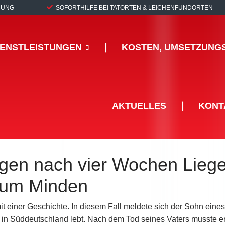
RUNG
SOFORTHILFE BEI TATORTEN & LEICHENFUNDORTEN
IENSTLEISTUNGEN
❘
KOSTEN, UMSETZUNG
AKTUELLES
❘
KONT
agen nach vier Wochen Liege
aum Minden
t einer Geschichte. In diesem Fall meldete sich der Sohn eines
t in Süddeutschland lebt. Nach dem Tod seines Vaters musste e