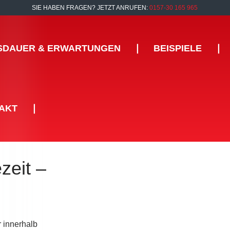
SIE HABEN FRAGEN? JETZT ANRUFEN:
0157-30 165 965
SDAUER & ERWARTUNGEN
❘
BEISPIELE
❘
AKT
❘
zeit –
r innerhalb