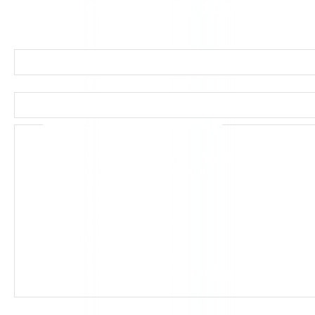
Wir rufen Sie gerne zurück.
Name
(erforderlich)
Telefon / Mobilnummer
(erforderlich)
INTERESSE(N) AN
(ERFORDERLICH)
Tatort- & Leichenfundortreinigung
Reinigung Fäkalwohnungen
Messiehaushalte
Desinfektion
Geruchsneutralisierung
Entrümpelungen
Treppenhausreinigung
Markieren Sie gerne eine oder mehrere Auswahlmögli