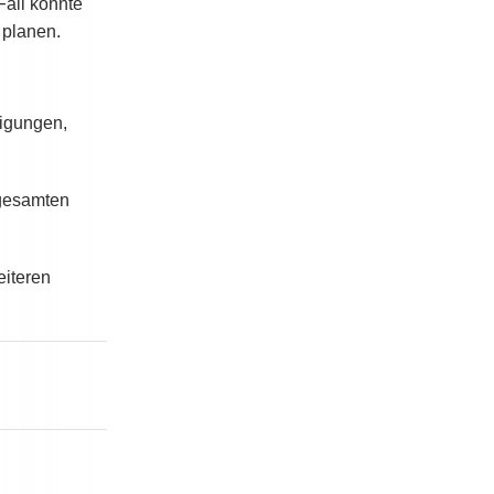
Fall konnte
 planen.
nigungen,
gesamten
eiteren