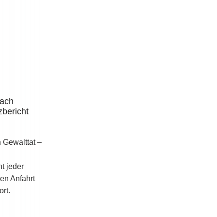
nach
Was kostet eine Tatortreinigung in
zbericht
Paderborn?
2. Juli 2026
h Gewalttat –
Was kostet eine Tatortreinigung in
Paderborn? Die wichtigsten Preisfaktoren
t jeder
verständlich erklärt Diese Frage hören wir
gen Anfahrt
beinahe bei jedem ersten Telefonat: „Was
rt.
kostet eine Tatortreinigung?“
Eineweiterlesen