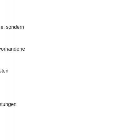
he, sondern
 vorhandene
sten
astungen