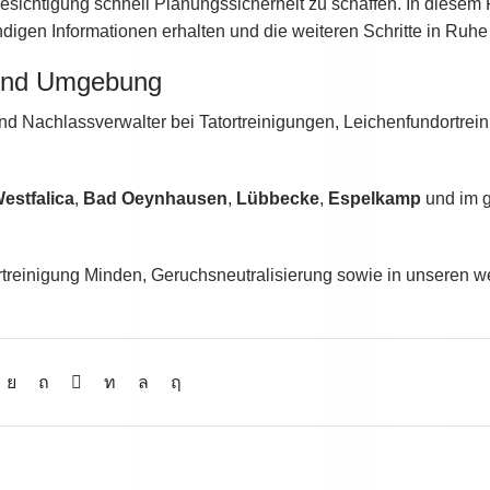
esichtigung schnell Planungssicherheit zu schaffen. In diesem 
digen Informationen erhalten und die weiteren Schritte in Ruhe
 und Umgebung
nd Nachlassverwalter bei Tatortreinigungen, Leichenfundortrei
estfalica
,
Bad Oeynhausen
,
Lübbecke
,
Espelkamp
und im 
ortreinigung Minden, Geruchsneutralisierung sowie in unseren w