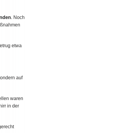
nden
. Noch
 Maßnahmen
etrug etwa
sondern auf
ellen waren
irr in der
gerecht