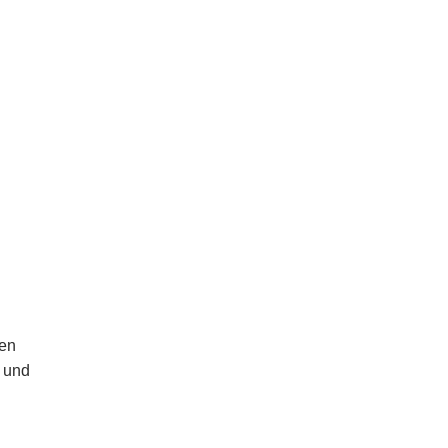
ten
e und