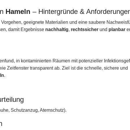
in
Hameln
– Hintergründe & Anforderunge
es Vorgehen, geeignete Materialien und eine saubere Nachweisfü
ssen, damit Ergebnisse
nachhaltig
,
rechtssicher
und
planbar
er
enfund, in kontaminierten Räumen mit potenzieller Infektionsgef
Zeitfenster transparent ab. Ziel ist die schnelle, sichere und
ln
.
rteilung
uhe, Schutzanzug, Atemschutz).
n