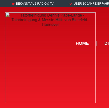
BEKANNT AUS RADIO & TV
ÜBER 10 JAHRE ERFAH
HOME
❘
D