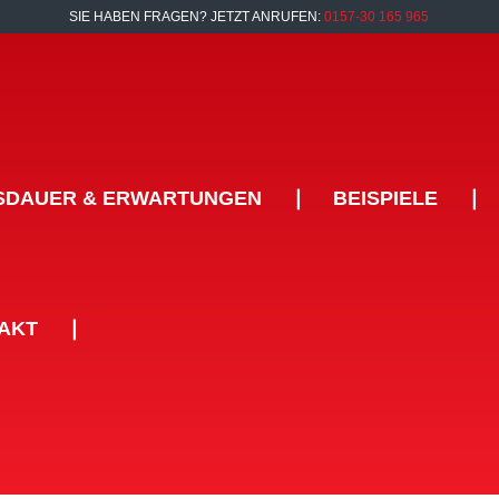
SIE HABEN FRAGEN? JETZT ANRUFEN:
0157-30 165 965
SDAUER & ERWARTUNGEN
❘
BEISPIELE
❘
AKT
❘